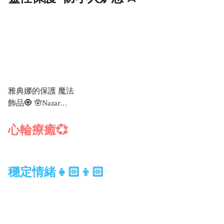
雅典娜的保護 魔法
飾品🧿 🪬Nazar
Magical Bracelet🪬
心輪療癒💞
穩定情緒👧🏻👦🏻