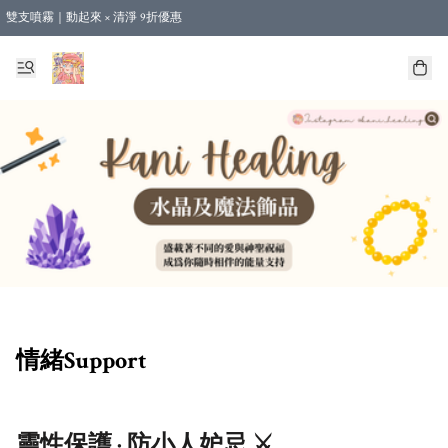
雙支噴霧｜動起來 × 清淨 9折優惠
🎁新會員首單 9 折 - 立即註冊，即享購物優惠！ (不適用於合作店產品、課程及預購
【運費優惠】全單消費滿 $500 即享本地順豐包郵。（合作店產品亦計算在內）
情緒Support
靈性保護 · 防小人妒忌 ⚔️