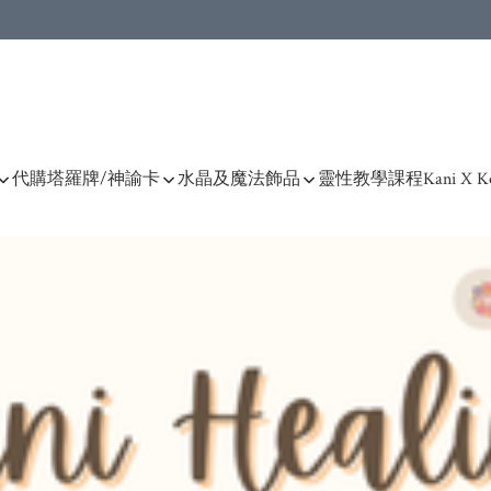
產品)
代購塔羅牌/神諭卡
水晶及魔法飾品
靈性教學課程
Kani X