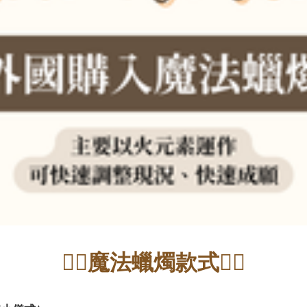
👇🏻魔法蠟燭款式👇🏻