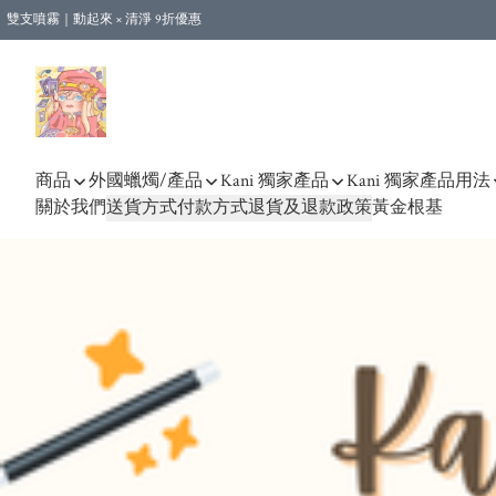
雙支噴霧｜動起來 × 清淨 9折優惠
🎁新會員首單 9 折 - 立即註冊，即享購物優惠！ (不適用於合作店產品、課程及預購
【運費優惠】全單消費滿 $500 即享本地順豐包郵。（合作店產品亦計算在內）
商品
外國蠟燭/產品
Kani 獨家產品
Kani 獨家產品用法
關於我們
送貨方式
付款方式
退貨及退款政策
黃金根基