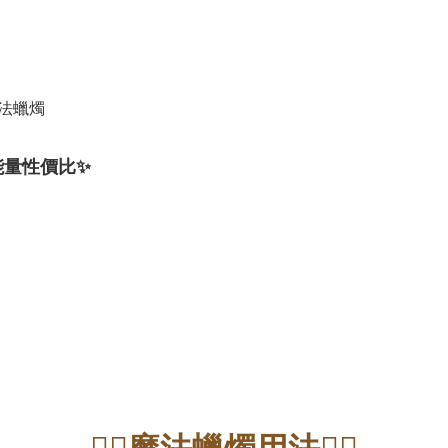
靈氣魔法蠟燭
✨能量性價比✨