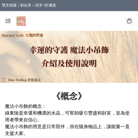
雙支噴霧｜動起來 × 清淨 9折優惠
🎁新會員首單 9 折 - 立即註冊，即享購物優惠！ (不適用於合作店產品、課程及預購
【運費優惠】全單消費滿 $500 即享本地順豐包郵。（合作店產品亦計算在內）
《概念》
魔法小吊飾的概念：

綠東陵是幸運和機遇的水晶，可幫助吸引豐盛和財富，並為使
用者帶來自信心。

魔法小吊飾的用意是日常陪伴，掛在隨身物品上，讓能量一直
支援大家。