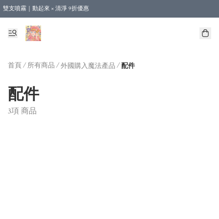
雙支噴霧｜動起來 × 清淨 9折優惠
🎁新會員首單 9 折 - 立即註冊，即享購物優惠！ (不適用於合作店產品、課程及預購
【運費優惠】全單消費滿 $500 即享本地順豐包郵。（合作店產品亦計算在內）
首頁
/
所有商品
/
/
外國購入魔法產品
配件
配件
3項 商品