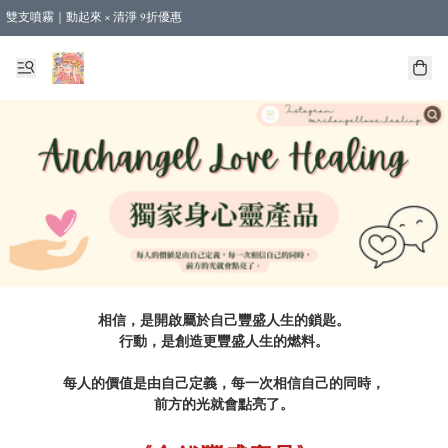
雙支噴霧｜動起來 × 清淨 9折優惠
🎁新會員首單 9 折 - 立即註冊，即享購物優惠！ (不適用於合作店產品、課程及預購
【運費優惠】全單消費滿 $500 即享本地順豐包郵。（合作店產品亦計算在內）
相信，是開啟屬於自己豐盛人生的鎖匙。

行動，是創造更豐盛人生的燃料。

每人的價值是由自己定義，每一次相信自己的同時，

前方的光就會點亮了。