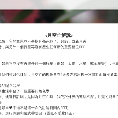
<月空亡解說>
一個占星的現象，它的意思並不是指月亮死掉了、月蝕，或新月🤣 

另外一個行星再沒有產生任何新的重要相位💁🏻‍♀️

，如果它並沒有再跟任何一個行星（例如：太陽、水星、或金星等），形
們可以估計到，月空亡的現象會在2天多左右出現一次🙆🏻‍♀️ 而每次通常
呢？🤔💭

生活中佔了一個重要的角色🌟

劃、或進行許願，是因為月空亡時，我們跟外界的連結不深，月亮的能量


不過不是這一次的討論範圍內🙇🏻‍♀️）
