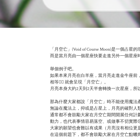
「月空亡」(Void of Course Moon)是
而是當月亮由一個星座快要走進另外一個星座時，與
舉個例子吧。

如果本來月亮在白羊座，當月亮走進金牛座前
相等👉🏻 就會呈現「月空亡」。

月亮本身大約2天到2天半會轉換一次星座，所以我
那為什麼大家都說「月空亡」時不能使用魔法產品
無論在魔法上，抑或是占星上，月亮的確對人類
通常都不會鼓勵大家在月空亡期間開展任何計
動力，也代表事情容易落空、或做事不切實際😢
大家的願望也會難以有成果（月亮沒有相位更是嚴重