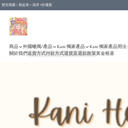
雙支噴霧｜動起來 × 清淨 9折優惠
🎁新會員首單 9 折 - 立即註冊，即享購物優惠！ (不適用於合作店產品、課程及預購
【運費優惠】全單消費滿 $500 即享本地順豐包郵。（合作店產品亦計算在內）
商品
外國蠟燭/產品
Kani 獨家產品
Kani 獨家產品用法
關於我們
送貨方式
付款方式
退貨及退款政策
黃金根基