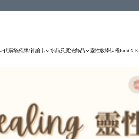
產品)
代購塔羅牌/神諭卡
水晶及魔法飾品
靈性教學課程
Kani X