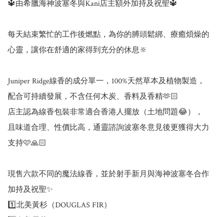
🔱由希臘海神波塞冬與Kani店主額外加持及祝聖🔱

每天結束繁忙的工作後燃點，為你的膊頭鬆綁、療癒煩燥的
心靈，讓你在舒適的家得到充分的休息🔆

Juniper Ridge線香的成分單一，100%天然草本及植物製造，
配合可持續發展，不含任何木炭、香料及香精🫶🏻

店主認為線香包裝非常適合香港人擺放（土地問題😂），
且味道合理、性價比高，通靈諮詢波塞冬意見後更獲得大力
支持🩷🙏🏻 

現售六款不同的魔法線香，並於射手新月與海神波塞冬合作
加持及祝聖✨

1️⃣北美黃杉（DOUGLAS FIR）
