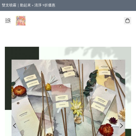
雙支噴霧｜動起來 × 清淨 9折優惠
🎁新會員首單 9 折 - 立即註冊，即享購物優惠！ (不適用於合作店產品、課程及預購
【運費優惠】全單消費滿 $500 即享本地順豐包郵。（合作店產品亦計算在內）