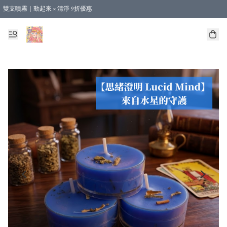
雙支噴霧｜動起來 × 清淨 9折優惠
🎁新會員首單 9 折 - 立即註冊，即享購物優惠！ (不適用於合作店產品、課程及預購
【運費優惠】全單消費滿 $500 即享本地順豐包郵。（合作店產品亦計算在內）