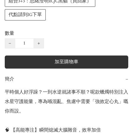
組合3+3：思緒澄明xCJC黑貓（買回家）
代點請到IG下單
數量
−
+
加至購物車
簡介
−
平時個人好浮躁？一到水逆就諸事不順？呢款蠟燭特別注入
水星守護能量，專為喺混亂、焦慮中需要「強效定心丸」嘅
你而設。

🧠 【高能專注】瞬間熄滅大腦雜音，效率加倍
