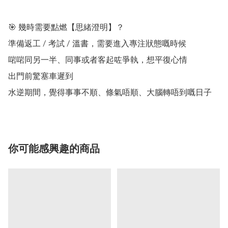
🎯 幾時需要點燃【思緒澄明】？

準備返工 / 考試 / 溫書，需要進入專注狀態嘅時候

啱啱同另一半、同事或者客起咗爭執，想平復心情

出門前驚塞車遲到

你可能感興趣的商品