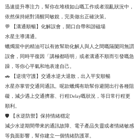
迅速提升專注力，幫你在堆積如山嘅工作或者混亂狀況中，
依然保持絕對清醒同敏銳，完美做出正確決策。

💬 【溝通順暢】化解誤會，開口自帶和諧磁場

水星主導溝通。

蠟燭當中的精油可以有效幫助化解人與人之間嘅隔閡同無謂
誤會，同時平復因「講極都唔明」或者溝通不順而引發嘅急
躁，等你心平氣和地表達自己。

🚗 【逆境守護】交通水逆大退散，出入平安順暢

水星亦掌管交通同通訊。呢款蠟燭有助幫你避開出行各種阻
礙，減少遇上交通擠塞、行程Delay嘅狀況，等日常行程更
順利。

🛡️ 【水逆防禦】保持情緒穩定

減少水逆期間帶來的通訊故障、電子產品失靈或者情緒敏感
等負面影響，幫你建立一個情緒防護罩。
