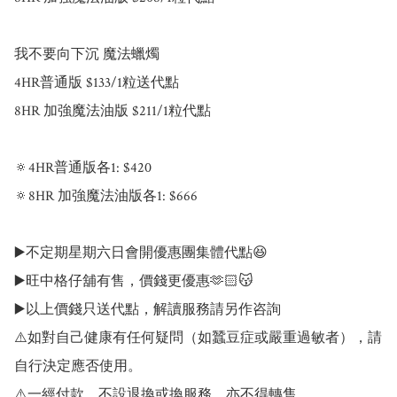
我不要向下沉 魔法蠟燭

4HR普通版 $133/1粒送代點

8HR 加強魔法油版 $211/1粒代點

🔅4HR普通版各1: $420

🔅8HR 加強魔法油版各1: $666

▶️不定期星期六日會開優惠團集體代點😆

▶️旺中格仔舖有售，價錢更優惠🫶🏻😽

▶️以上價錢只送代點，解讀服務請另作咨詢

⚠️如對自己健康有任何疑問（如蠶豆症或嚴重過敏者），請
自行決定應否使用。

⚠️一經付款，不設退換或換服務，亦不得轉售
