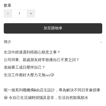
數量
−
+
加至購物車
簡介
−
生活中經過遇到唔順心順意之事？

公司同事、親戚朋友經常散播自己不實之詞？

老細番工成日壓搾自己？

生活工作都好大壓力又無say🥲

呢一個系列嘅蠟燭🕯️由店主設計，專為解決不同日常麻煩事
😆 令自己生活減輕煩惱及是非，生活自然順風順水
