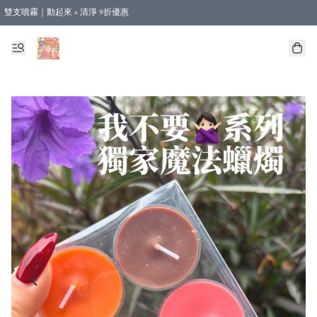
雙支噴霧｜動起來 × 清淨 9折優惠
🎁新會員首單 9 折 - 立即註冊，即享購物優惠！ (不適用於合作店產品、課程及預購
【運費優惠】全單消費滿 $500 即享本地順豐包郵。（合作店產品亦計算在內）