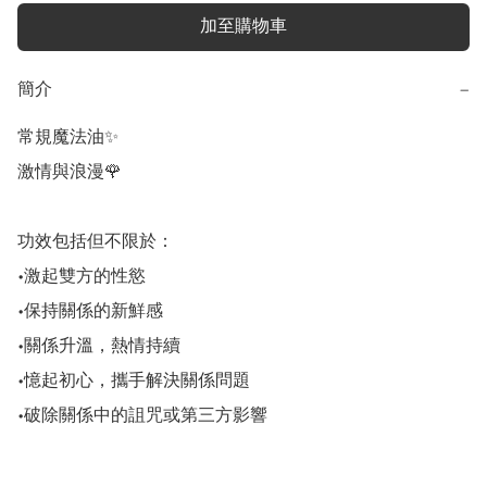
加至購物車
簡介
−
常規魔法油✨

激情與浪漫🌹

功效包括但不限於：

•激起雙方的性慾

•保持關係的新鮮感

•關係升溫，熱情持續

•憶起初心，攜手解決關係問題

•破除關係中的詛咒或第三方影響
