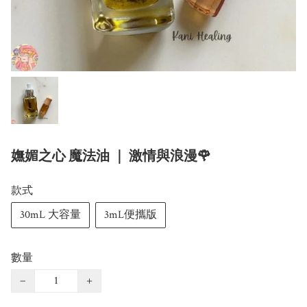
嫵媚之心 魔法油 ｜ 激情與浪漫🌹
款式
30mL 大容量
3mL便攜版
數量
−
+