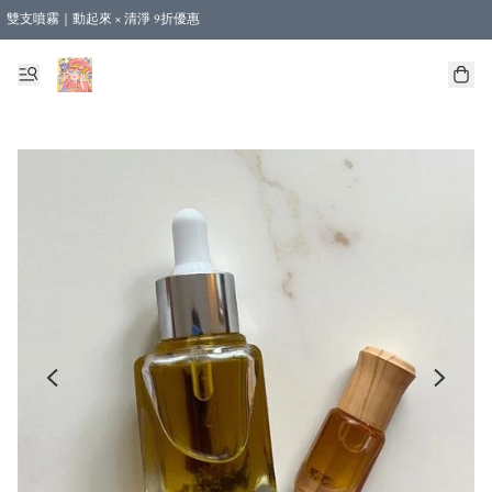
雙支噴霧｜動起來 × 清淨 9折優惠
🎁新會員首單 9 折 - 立即註冊，即享購物優惠！ (不適用於合作店產品、課程及預購
【運費優惠】全單消費滿 $500 即享本地順豐包郵。（合作店產品亦計算在內）